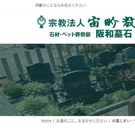
コ
ナ
供養のことならお任せください
ン
ビ
テ
ゲ
ン
ー
ツ
シ
へ
ョ
ス
ン
キ
に
ッ
移
プ
動
Home
お墓のこと、おまかせください
お墓じまい・