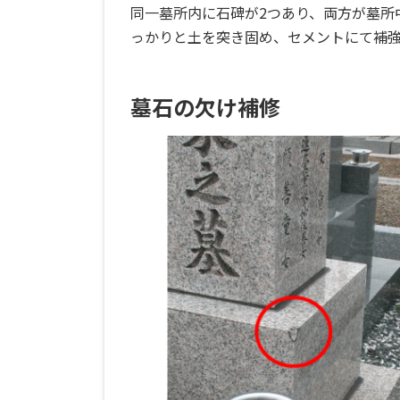
同一墓所内に石碑が2つあり、両方が墓所
っかりと土を突き固め、セメントにて補
墓石の欠け補修