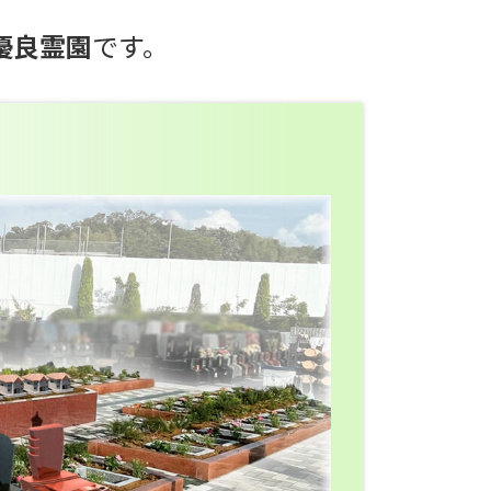
優良霊園
です。