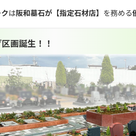
ーク
は
阪和墓石が【指定石材店】
を務める
グ区画誕生！！