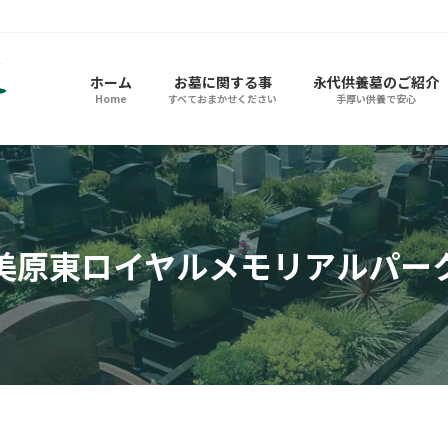
ホーム
お墓に関する事
永代供養墓のご紹介
Home
すべておまかせください
手厚い供養で安心
美原東ロイヤルメモリアルパー