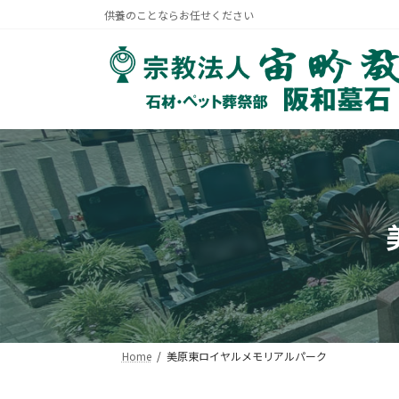
コ
ナ
供養のことならお任せください
ン
ビ
テ
ゲ
ン
ー
ツ
シ
へ
ョ
ス
ン
キ
に
ッ
移
プ
動
Home
美原東ロイヤルメモリアルパーク